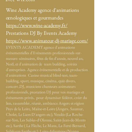
Wine Academy agence d'animations
œnologiques et gourmandes
https://www.wine-academy.fr/
Prestations DJ By Events Academy
https://www.animateur-dj-mariage.com/
EVENTS ACADEMY agence d'animations
événementielles d'Evénements professionnels sur-
mesure: séminaires, fêtes de fin d'année, nouvel an,
Noël, et d'animation de team building, soirées
d'entreprises. Agence événementielle et de production
d'animations Casino musical blind-test, team-
building, sport, musique, cinéma, quiz divers,
concert ,DJ, musiciens chanteurs animateurs
professionnels, prestation DJ pour vos mariages et
événements privés, pour dynamiser fédérer, créer du
lien, rassembler, réunir, ambiance Angers et région
Pays de la Loire, Maine-et-Loire (Angers, Saumur,
Cholet, Le Lion-D'angers etc), Vendée (La Roche-
sur-Yon, Les Sables-d'Olonne, Saint-Jean-de-Monts
etc), Sarthe ( La Flèche, Le Mans, La Ferté-Bernard,
Sablé-sur-Sarthe etc), Loire-Atlantique (Nantes,