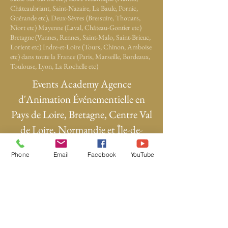
Châteaubriant, Saint-Nazaire, La Baule, Pornic,
Guérande etc), Deux-Sèvres (Bressuire, Thouars,
Niort etc) Mayenne (Laval, Château-Gontier etc)
Bretagne (Vannes, Rennes, Saint-Malo, Saint-Brieuc,
Lorient etc) Indre-et-Loire (Tours, Chinon, Amboise
etc) dans toute la France (Paris, Marseille, Bordeaux,
Toulouse, Lyon, La Rochelle etc)
Events Academy Agence
d'Animation Événementielle en
Pays de Loire, Bretagne, Centre Val
de Loire, Normandie et Île-de-
France
Phone
Email
Facebook
YouTube
Animation Événementielle
Animation Événementielle Angers
Animation Ludique pour Entreprise
Soirée Blind-Test pour Entreprise
Animation Blind-Test pour Événement
Animation Quiz pour Événement d'Entreprise