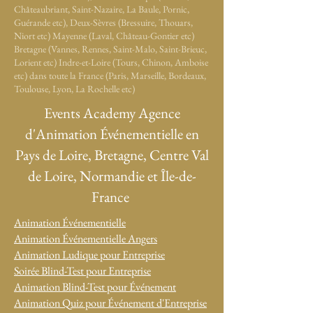
Châteaubriant, Saint-Nazaire, La Baule, Pornic,
Guérande etc), Deux-Sèvres (Bressuire, Thouars,
Niort etc) Mayenne (Laval, Château-Gontier etc)
Bretagne (Vannes, Rennes, Saint-Malo, Saint-Brieuc,
Lorient etc) Indre-et-Loire (Tours, Chinon, Amboise
etc) dans toute la France (Paris, Marseille, Bordeaux,
Toulouse, Lyon, La Rochelle etc)
Events Academy Agence
d'Animation Événementielle en
Pays de Loire, Bretagne, Centre Val
de Loire, Normandie et Île-de-
France
Animation Événementielle
Animation Événementielle Angers
Animation Ludique pour Entreprise
Soirée Blind-Test pour Entreprise
Animation Blind-Test pour Événement
Animation Quiz pour Événement d'Entreprise