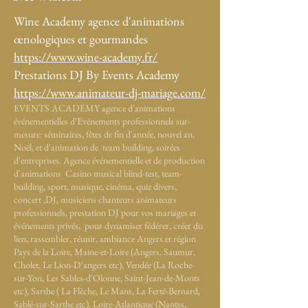
Wine Academy agence d'animations
œnologiques et gourmandes
https://www.wine-academy.fr/
Prestations DJ By Events Academy
https://www.animateur-dj-mariage.com/
EVENTS ACADEMY agence d'animations
événementielles d'Evénements professionnels sur-
mesure: séminaires, fêtes de fin d'année, nouvel an,
Noël, et d'animation de team building, soirées
d'entreprises. Agence événementielle et de production
d'animations Casino musical blind-test, team-
building, sport, musique, cinéma, quiz divers,
concert ,DJ, musiciens chanteurs animateurs
professionnels, prestation DJ pour vos mariages et
événements privés, pour dynamiser fédérer, créer du
lien, rassembler, réunir, ambiance Angers et région
Pays de la Loire, Maine-et-Loire (Angers, Saumur,
Cholet, Le Lion-D'angers etc), Vendée (La Roche-
sur-Yon, Les Sables-d'Olonne, Saint-Jean-de-Monts
etc), Sarthe ( La Flèche, Le Mans, La Ferté-Bernard,
Sablé-sur-Sarthe etc), Loire-Atlantique (Nantes,