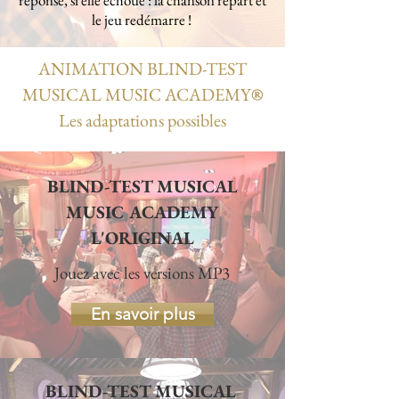
réponse, si elle échoue : la chanson repart et
le jeu redémarre !
ANIMATION BLIND-TEST
MUSICAL MUSIC ACADEMY
®
Les adaptations possibles
BLIND-TEST MUSICAL
MUSIC ACADEMY
L'ORIGINAL
Jouez avec les versions MP3
En savoir plus
BLIND-TEST MUSICAL