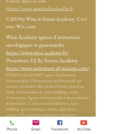
Events dans la ville
https://www.eventsdanslaville.fr
© 2019 by Wine & Events Academy
. Créé
avec Wix.com
Wine Academy agence d'animations
œnologiques et gourmandes
https://www.wine-academy.fr/
Prestations DJ By Events Academy
https://www.animateur-dj-mariage.com/
EVENTS ACADEMY agence d'animations
événementielles d'Evénements professionnels sur-
mesure: séminaires, fêtes de fin d'année, nouvel an,
Noël, et d'animation de team building, soirées
d'entreprises. Agence événementielle et de production
d'animations Casino musical blind-test, team-
building, sport, musique, cinéma, quiz divers,
concert ,DJ, musiciens chanteurs animateurs
professionnels, prestation DJ pour vos mariages et
événements privés, pour dynamiser fédérer, créer du
Phone
Email
Facebook
YouTube
lien, rassembler, réunir, ambiance Angers et région