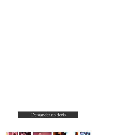
Blind-test musical Music
Academy Version Top Clip
®
Soirée, Gala, Séminaire, Challenge
De 10 à 240 personnes selon la formule
Durée : 1 à 2 heures selon formule
Animation repas et après repas : 1h00 à
2h30 repas inclus
Prestations clés en main
Adaptées à tous publics
Réalisables en Français et en Anglais
ENVIE DE VOUS LANCER
DANS L’AVENTURE ?
Demander un devis