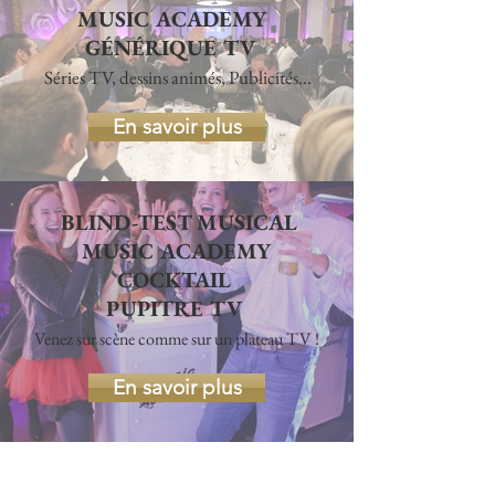
MUSIC ACADEMY
GÉNÉRIQUE TV
Séries TV, dessins animés, Publicités...
En savoir plus
BLIND-TEST MUSICAL
MUSIC ACADEMY
COCKTAIL
PUPITRE TV
Venez sur scène comme sur un plateau TV !
En savoir plus
Fiche technique Animation