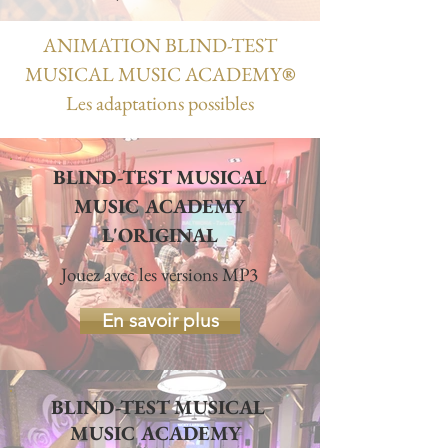
ANIMATION BLIND-TEST
MUSICAL MUSIC ACADEMY
®
Les adaptations possibles
BLIND-TEST MUSICAL
MUSIC ACADEMY
L'ORIGINAL
Jouez avec les versions MP3
En savoir plus
BLIND-TEST MUSICAL
MUSIC ACADEMY