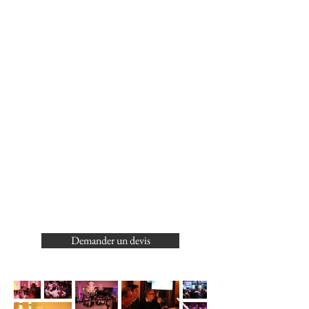
Academy Version Top Clip
®
Soirée, Gala, Séminaire, Challenge
De 10 à 240 personnes selon la formule
Durée : 1 à 2 heures selon formule
Animation repas et après repas : 1h00 à
2h30 repas inclus
Prestations clés en main
Adaptées à tous publics
Réalisables en Français et en Anglais
ENVIE DE VOUS LANCER
DANS L’AVENTURE ?
Demander un devis