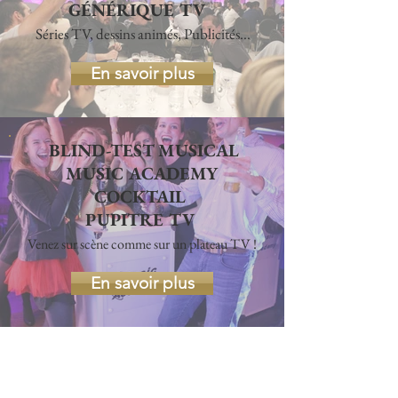
GÉNÉRIQUE TV
Séries TV, dessins animés, Publicités...
En savoir plus
BLIND-TEST MUSICAL
MUSIC ACADEMY
COCKTAIL
PUPITRE TV
Venez sur scène comme sur un plateau TV !
En savoir plus
Fiche technique Animation
Blind-test musical Music