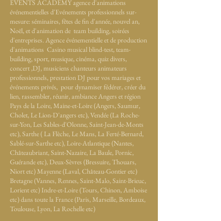
EVENTS ACADEMY agence d'animations
événementielles d'Evénements professionnels sur-
mesure: séminaires, fêtes de fin d'année, nouvel an,
Noël, et d'animation de team building, soirées
d'entreprises. Agence événementielle et de production
d'animations Casino musical blind-test, team-
building, sport, musique, cinéma, quiz divers,
concert ,DJ, musiciens chanteurs animateurs
professionnels, prestation DJ pour vos mariages et
événements privés, pour dynamiser fédérer, créer du
lien, rassembler, réunir, ambiance Angers et région
Pays de la Loire, Maine-et-Loire (Angers, Saumur,
Cholet, Le Lion-D'angers etc), Vendée (La Roche-
sur-Yon, Les Sables-d'Olonne, Saint-Jean-de-Monts
etc), Sarthe ( La Flèche, Le Mans, La Ferté-Bernard,
Sablé-sur-Sarthe etc), Loire-Atlantique (Nantes,
Châteaubriant, Saint-Nazaire, La Baule, Pornic,
Guérande etc), Deux-Sèvres (Bressuire, Thouars,
Niort etc) Mayenne (Laval, Château-Gontier etc)
Bretagne (Vannes, Rennes, Saint-Malo, Saint-Brieuc,
Lorient etc) Indre-et-Loire (Tours, Chinon, Amboise
etc) dans toute la France (Paris, Marseille, Bordeaux,
Toulouse, Lyon, La Rochelle etc)