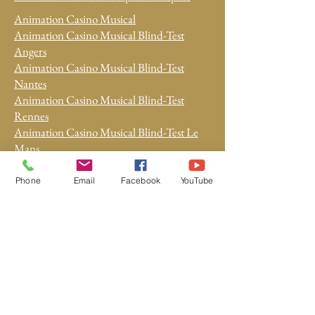
Animation Casino Musical
Animation Casino Musical Blind-Test
Angers
Animation Casino Musical Blind-Test
Nantes
Animation Casino Musical Blind-Test
Rennes
Animation Casino Musical Blind-Test Le
Mans
Animation Casino Blind-Test
Animation Casino à Angers
Phone
Email
Facebook
YouTube
Animation Casino à Nantes
Animation Casino à Rennes
Animation Casino à Tours
Animation Casino à Paris
Animation Casino Musical à Tours
Animation Casino Musical à Paris
Animation Casino
Soirée Casino