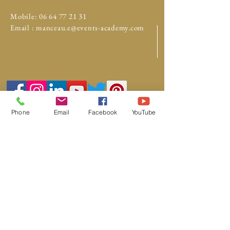
Mobile:
06 64 77 21 31
Email :
manceau.e@events-academy.com
Partenaires :
Phone
Email
Facebook
YouTube
Events dans la ville
https://www.eventsdanslaville.fr
© 2019 by Wine & Events Academy
. Créé
avec Wix.com
Wine Academy agence d'animations
œnologiques et gourmandes
https://www.wine-academy.fr/
Prestations DJ By Events Academy